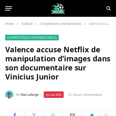
Home
Football
Compétitions internationales
Valence accuse Netflix de manipulation d’images dans son documentaire sur Vinicius Junior
»
»
»
COMPÉTITIONS INTERNATIONALES
Valence accuse Netflix de
manipulation d’images dans
son documentaire sur
Vinicius Junior
By
Noe Lafarge
Aucun commentaire
20 mai 2025