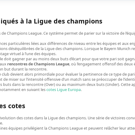
pliqués à la Ligue des champions
 de Champions League. Ce système permet de parier sur la victoire de l’équipe 
ces particulières liées aux différences de niveau entre les équipes et aux e
ions déséquilibrées de la Ligue des champions. Lorsque le Bayern Munich r
age virtuel à l’une des équipes.
nde doit gagner par au moins deux buts d’écart pour que votre pari soit gagn
 aux
rencontres de Champions League
, où l’engagement offensif des deux 
un but durant la rencontre.
club devient alors primordiale pour évaluer la pertinence de ce type de pari
 de miser sur l’intensité offensive d’un match sans se préoccuper de l’ident
rois buts dans la rencontre (Over) ou au maximum deux buts (Under). Cette a
 notamment en suivant les
cotes Ligue Europa
.
es cotes
volution des cotes dans la Ligue des champions. Une série de victoires conv
e.
taines équipes privilégient la Champions League et peuvent relâcher leur at