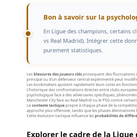
Bon à savoir sur la psychol
En Ligue des champions, certains clu
vs Real Madrid). Intégrer cette don
purement statistiques.
Les
blessures des joueurs clés
provoquent des fluctuations i
principal ou d’un défenseur central expérimenté peut modifie
Les bookmakers ajustent rapidement leurs cotes en fonction 
L’historique des confrontations directes entre clubs europé
psychologique face à des adversaires spécifiques, phénomèn
Manchester City face au Real Madrid ou le PSG contre certains
Le
contexte tactique
propre à chaque phase de la compétitio
approche plus offensive, tandis que les phases éliminatoires
Cette évolution tactique influence les
probabilités de différe
Explorer le cadre de la Ligue