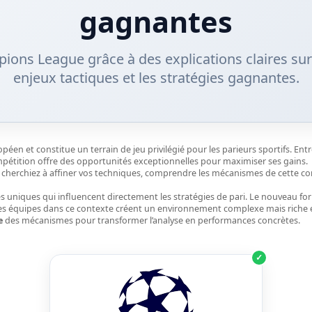
gagnantes
ions League grâce à des explications claires sur l
enjeux tactiques et les stratégies gagnantes.
éen et constitue un terrain de jeu privilégié pour les parieurs sportifs. Entr
mpétition offre des opportunités exceptionnelles pour maximiser ses gains.
cherchiez à affiner vos techniques, comprendre les mécanismes de cette comp
és uniques qui influencent directement les stratégies de pari. Le nouveau fo
des équipes dans ce contexte créent un environnement complexe mais riche en
e
des mécanismes pour transformer l’analyse en performances concrètes.
✓