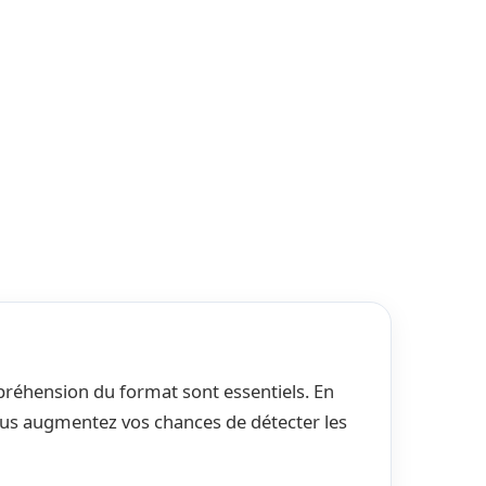
mpréhension du format sont essentiels. En
 vous augmentez vos chances de détecter les