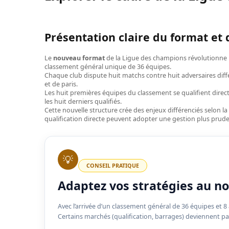
Présentation claire du format et
Le
nouveau format
de la Ligue des champions révolutionne l
classement général unique de 36 équipes.
Chaque club dispute huit matchs contre huit adversaires diffé
et de paris.
Les huit premières équipes du classement se qualifient direc
les huit derniers qualifiés.
Cette nouvelle structure crée des enjeux différenciés selon l
qualification directe peuvent adopter une gestion plus pruden
💡
CONSEIL PRATIQUE
Adaptez vos stratégies au n
Avec l’arrivée d’un classement général de 36 équipes et 
Certains marchés (qualification, barrages) deviennent p