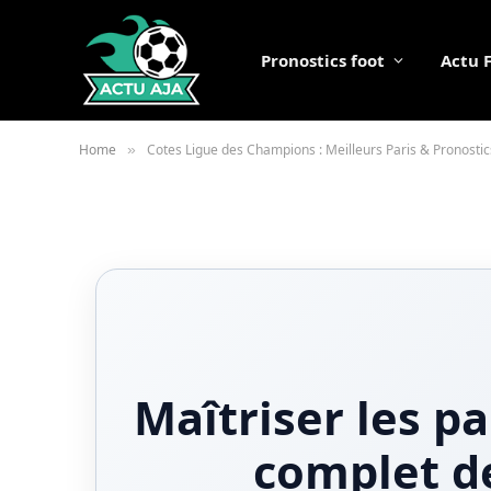
Pronostics foot
Actu 
Home
Cotes Ligue des Champions : Meilleurs Paris & Pronostic
»
Maîtriser les pa
complet de