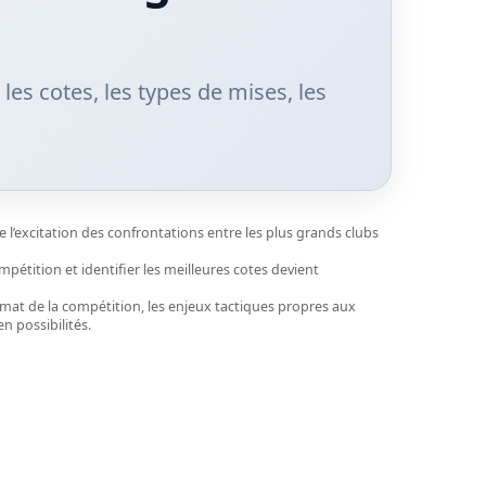
es cotes, les types de mises, les
e l’excitation des confrontations entre les plus grands clubs
étition et identifier les meilleures cotes devient
rmat de la compétition, les enjeux tactiques propres aux
 possibilités.