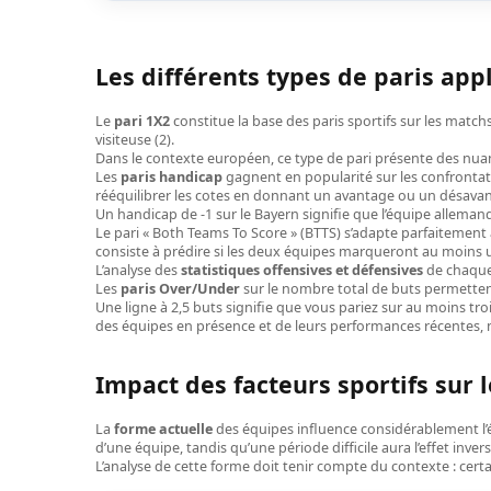
Les différents types de paris ap
Le
pari 1X2
constitue la base des paris sportifs sur les matchs
visiteuse (2).
Dans le contexte européen, ce type de pari présente des nuan
Les
paris handicap
gagnent en popularité sur les confrontat
rééquilibrer les cotes en donnant un avantage ou un désavant
Un handicap de -1 sur le Bayern signifie que l’équipe allema
Le pari « Both Teams To Score » (BTTS) s’adapte parfaitement
consiste à prédire si les deux équipes marqueront au moins 
L’analyse des
statistiques offensives et défensives
de chaque 
Les
paris Over/Under
sur le nombre total de buts permettent
Une ligne à 2,5 buts signifie que vous pariez sur au moins t
des équipes en présence et de leurs performances récentes,
Impact des facteurs sportifs sur l
La
forme actuelle
des équipes influence considérablement l’é
d’une équipe, tandis qu’une période difficile aura l’effet invers
L’analyse de cette forme doit tenir compte du contexte : cer