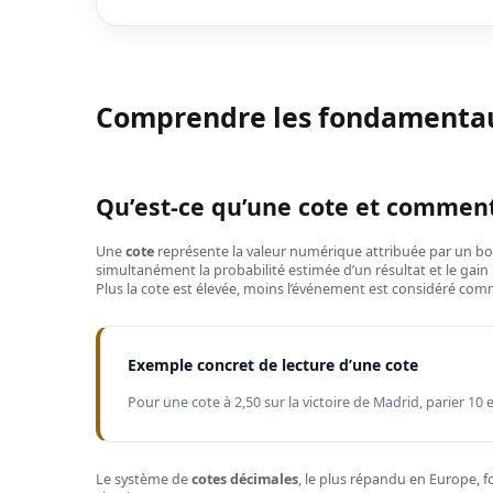
Comprendre les fondamentaux 
Qu’est-ce qu’une cote et comment 
Une
cote
représente la valeur numérique attribuée par un bo
simultanément la probabilité estimée d’un résultat et le gain
Plus la cote est élevée, moins l’événement est considéré com
Exemple concret de lecture d’une cote
Pour une cote à 2,50 sur la victoire de Madrid, parier 10 
Le système de
cotes décimales
, le plus répandu en Europe, 