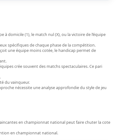
à domicile (1), le match nul (X), ou la victoire de l’équipe
njeux spécifiques de chaque phase de la compétition.
eçoit une équipe moins cotée, le handicap permet de
ant.
équipes crée souvent des matchs spectaculaires. Ce pari
.
ité du vainqueur.
pproche nécessite une analyse approfondie du style de jeu
aincantes en championnat national peut faire chuter la cote
tention en championnat national.