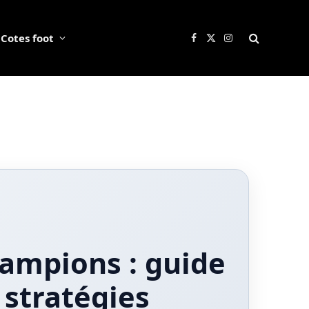
Cotes foot
Facebook
X
Instagram
(Twitter)
champions : guide
 stratégies