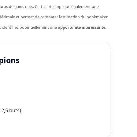
5 euros de gains nets. Cette cote implique également une
ote décimale et permet de comparer l’estimation du bookmaker
s identifiez potentiellement une
opportunité intéressante
,
mpions
2,5 buts).