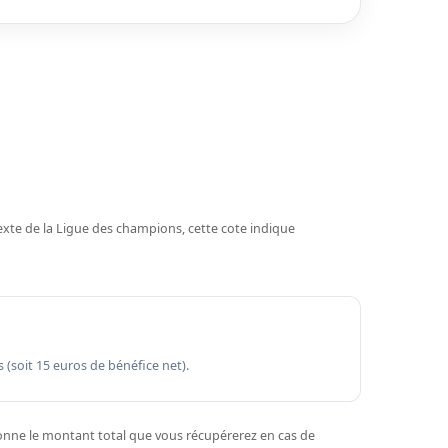
xte de la Ligue des champions, cette cote indique
s (soit 15 euros de bénéfice net).
 donne le montant total que vous récupérerez en cas de