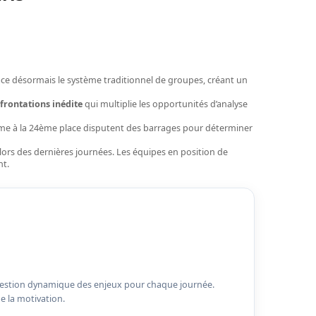
ace désormais le système traditionnel de groupes, créant un
frontations inédite
qui multiplie les opportunités d’analyse
9ème à la 24ème place disputent des barrages pour déterminer
 lors des dernières journées. Les équipes en position de
nt.
la gestion dynamique des enjeux pour chaque journée.
e la motivation.