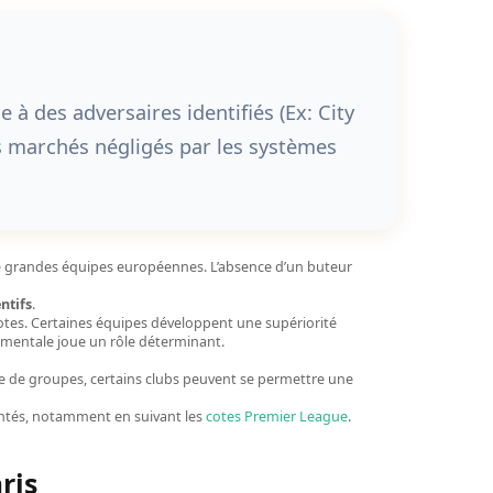
 à des adversaires identifiés (Ex: City
es marchés négligés par les systèmes
re grandes équipes européennes. L’absence d’un buteur
ntifs
.
cotes. Certaines équipes développent une supériorité
 mentale joue un rôle déterminant.
e de groupes, certains clubs peuvent se permettre une
entés, notamment en suivant les
cotes Premier League
.
ris