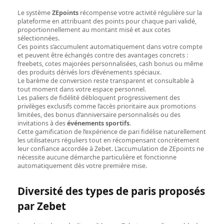
Le système
ZEpoints
récompense votre activité régulière sur la
plateforme en attribuant des points pour chaque pari validé,
proportionnellement au montant misé et aux cotes
sélectionnées.
Ces points s’accumulent automatiquement dans votre compte
et peuvent être échangés contre des avantages concrets :
freebets, cotes majorées personnalisées, cash bonus ou même
des produits dérivés lors d’événements spéciaux.
Le barème de conversion reste transparent et consultable à
tout moment dans votre espace personnel.
Les paliers de fidélité débloquent progressivement des
privilèges exclusifs comme l’accès prioritaire aux promotions
limitées, des bonus d’anniversaire personnalisés ou des
invitations à des
événements sportifs
.
Cette gamification de l’expérience de pari fidélise naturellement
les utilisateurs réguliers tout en récompensant concrètement
leur confiance accordée à Zebet. L’accumulation de ZEpoints ne
nécessite aucune démarche particulière et fonctionne
automatiquement dès votre première mise.
Diversité des types de paris proposés
par Zebet