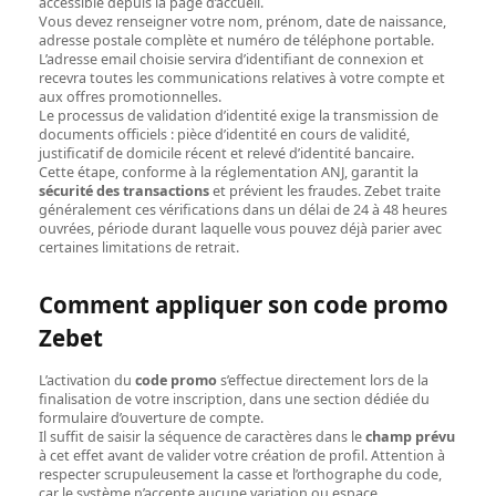
accessible depuis la page d’accueil.
Vous devez renseigner votre nom, prénom, date de naissance,
adresse postale complète et numéro de téléphone portable.
L’adresse email choisie servira d’identifiant de connexion et
recevra toutes les communications relatives à votre compte et
aux offres promotionnelles.
Le processus de validation d’identité exige la transmission de
documents officiels : pièce d’identité en cours de validité,
justificatif de domicile récent et relevé d’identité bancaire.
Cette étape, conforme à la réglementation ANJ, garantit la
sécurité des transactions
et prévient les fraudes. Zebet traite
généralement ces vérifications dans un délai de 24 à 48 heures
ouvrées, période durant laquelle vous pouvez déjà parier avec
certaines limitations de retrait.
Comment appliquer son code promo
Zebet
L’activation du
code promo
s’effectue directement lors de la
finalisation de votre inscription, dans une section dédiée du
formulaire d’ouverture de compte.
Il suffit de saisir la séquence de caractères dans le
champ prévu
à cet effet avant de valider votre création de profil. Attention à
respecter scrupuleusement la casse et l’orthographe du code,
car le système n’accepte aucune variation ou espace