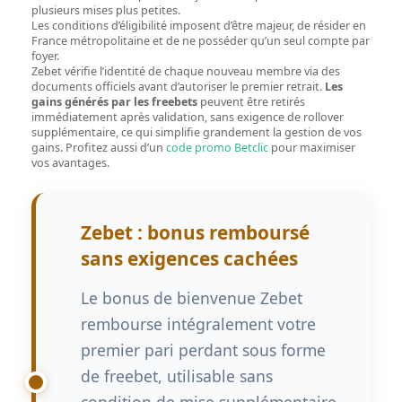
plusieurs mises plus petites.
Les conditions d’éligibilité imposent d’être majeur, de résider en
France métropolitaine et de ne posséder qu’un seul compte par
foyer.
Zebet vérifie l’identité de chaque nouveau membre via des
documents officiels avant d’autoriser le premier retrait.
Les
gains générés par les freebets
peuvent être retirés
immédiatement après validation, sans exigence de rollover
supplémentaire, ce qui simplifie grandement la gestion de vos
gains. Profitez aussi d’un
code promo Betclic
pour maximiser
vos avantages.
Zebet : bonus remboursé
sans exigences cachées
Le bonus de bienvenue Zebet
rembourse intégralement votre
premier pari perdant sous forme
de freebet, utilisable sans
condition de mise supplémentaire.