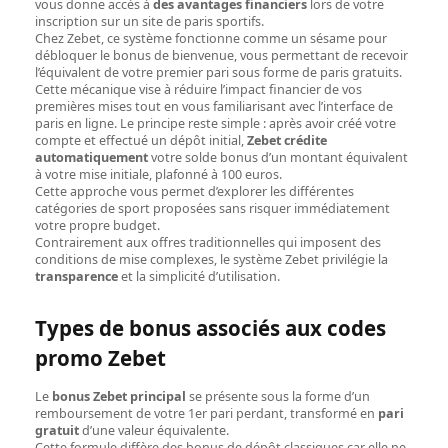
vous donne accès à
des avantages financiers
lors de votre
inscription sur un site de paris sportifs.
Chez Zebet, ce système fonctionne comme un sésame pour
débloquer le bonus de bienvenue, vous permettant de recevoir
l’équivalent de votre premier pari sous forme de paris gratuits.
Cette mécanique vise à réduire l’impact financier de vos
premières mises tout en vous familiarisant avec l’interface de
paris en ligne. Le principe reste simple : après avoir créé votre
compte et effectué un dépôt initial,
Zebet crédite
automatiquement
votre solde bonus d’un montant équivalent
à votre mise initiale, plafonné à 100 euros.
Cette approche vous permet d’explorer les différentes
catégories de sport proposées sans risquer immédiatement
votre propre budget.
Contrairement aux offres traditionnelles qui imposent des
conditions de mise complexes, le système Zebet privilégie la
transparence
et la simplicité d’utilisation.
Types de bonus associés aux codes
promo Zebet
Le
bonus Zebet principal
se présente sous la forme d’un
remboursement de votre 1er pari perdant, transformé en
pari
gratuit
d’une valeur équivalente.
Cette formule diffère des bonus de dépôt classiques car elle ne