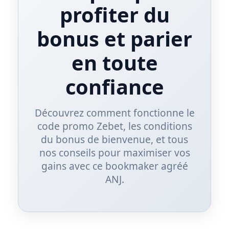
profiter du
bonus et parier
en toute
confiance
Découvrez comment fonctionne le
code promo Zebet, les conditions
du bonus de bienvenue, et tous
nos conseils pour maximiser vos
gains avec ce bookmaker agréé
ANJ.