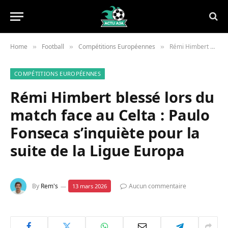
Home
Football
Compétitions Européennes
Rémi Himbert blessé lors du match face au Celta : Paulo Fonseca s’inquiète pour la suite de la Ligue Europa
»
»
»
COMPÉTITIONS EUROPÉENNES
Rémi Himbert blessé lors du
match face au Celta : Paulo
Fonseca s’inquiète pour la
suite de la Ligue Europa
By
Rem's
Aucun commentaire
13 mars 2026