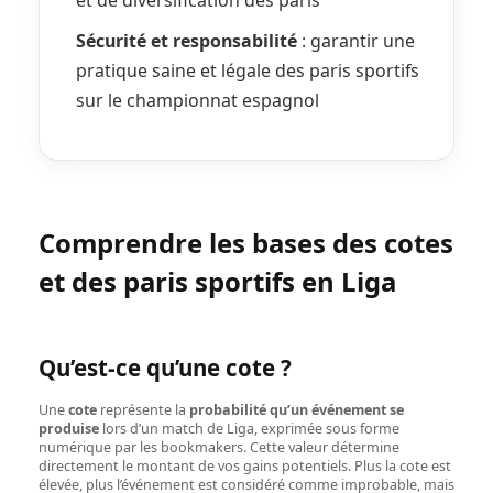
et de diversification des paris
Sécurité et responsabilité
: garantir une
pratique saine et légale des paris sportifs
sur le championnat espagnol
Comprendre les bases des cotes
et des paris sportifs en Liga
Qu’est-ce qu’une cote ?
Une
cote
représente la
probabilité qu’un événement se
produise
lors d’un match de Liga, exprimée sous forme
numérique par les bookmakers. Cette valeur détermine
directement le montant de vos gains potentiels. Plus la cote est
élevée, plus l’événement est considéré comme improbable, mais