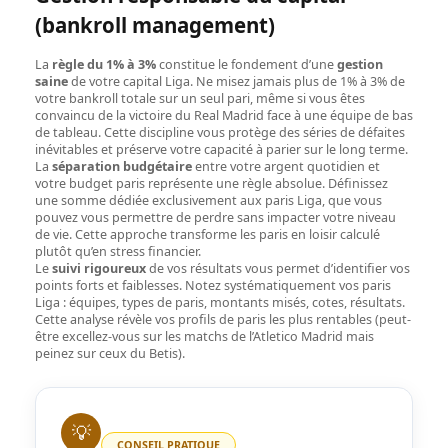
(bankroll management)
La
règle du 1% à 3%
constitue le fondement d’une
gestion
saine
de votre capital Liga. Ne misez jamais plus de 1% à 3% de
votre bankroll totale sur un seul pari, même si vous êtes
convaincu de la victoire du Real Madrid face à une équipe de bas
de tableau. Cette discipline vous protège des séries de défaites
inévitables et préserve votre capacité à parier sur le long terme.
La
séparation budgétaire
entre votre argent quotidien et
votre budget paris représente une règle absolue. Définissez
une somme dédiée exclusivement aux paris Liga, que vous
pouvez vous permettre de perdre sans impacter votre niveau
de vie. Cette approche transforme les paris en loisir calculé
plutôt qu’en stress financier.
Le
suivi rigoureux
de vos résultats vous permet d’identifier vos
points forts et faiblesses. Notez systématiquement vos paris
Liga : équipes, types de paris, montants misés, cotes, résultats.
Cette analyse révèle vos profils de paris les plus rentables (peut-
être excellez-vous sur les matchs de l’Atletico Madrid mais
peinez sur ceux du Betis).
💡
CONSEIL PRATIQUE