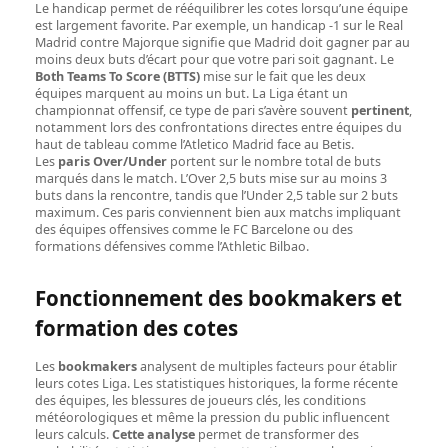
Le handicap permet de rééquilibrer les cotes lorsqu’une équipe
est largement favorite. Par exemple, un handicap -1 sur le Real
Madrid contre Majorque signifie que Madrid doit gagner par au
moins deux buts d’écart pour que votre pari soit gagnant. Le
Both Teams To Score (BTTS)
mise sur le fait que les deux
équipes marquent au moins un but. La Liga étant un
championnat offensif, ce type de pari s’avère souvent
pertinent
,
notamment lors des confrontations directes entre équipes du
haut de tableau comme l’Atletico Madrid face au Betis.
Les
paris Over/Under
portent sur le nombre total de buts
marqués dans le match. L’Over 2,5 buts mise sur au moins 3
buts dans la rencontre, tandis que l’Under 2,5 table sur 2 buts
maximum. Ces paris conviennent bien aux matchs impliquant
des équipes offensives comme le FC Barcelone ou des
formations défensives comme l’Athletic Bilbao.
Fonctionnement des bookmakers et
formation des cotes
Les
bookmakers
analysent de multiples facteurs pour établir
leurs cotes Liga. Les statistiques historiques, la forme récente
des équipes, les blessures de joueurs clés, les conditions
météorologiques et même la pression du public influencent
leurs calculs.
Cette analyse
permet de transformer des