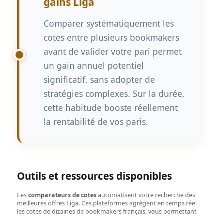
gains Liga
Comparer systématiquement les
cotes entre plusieurs bookmakers
avant de valider votre pari permet
un gain annuel potentiel
significatif, sans adopter de
stratégies complexes. Sur la durée,
cette habitude booste réellement
la rentabilité de vos paris.
Outils et ressources disponibles
Les
comparateurs de cotes
automatisent votre recherche des
meilleures offres Liga. Ces plateformes agrègent en temps réel
les cotes de dizaines de bookmakers français, vous permettant