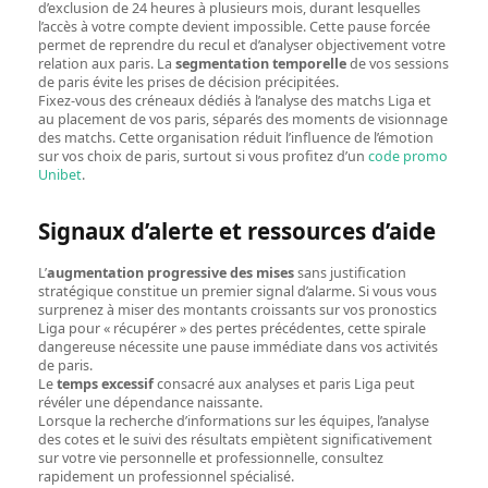
d’exclusion de 24 heures à plusieurs mois, durant lesquelles
l’accès à votre compte devient impossible. Cette pause forcée
permet de reprendre du recul et d’analyser objectivement votre
relation aux paris. La
segmentation temporelle
de vos sessions
de paris évite les prises de décision précipitées.
Fixez-vous des créneaux dédiés à l’analyse des matchs Liga et
au placement de vos paris, séparés des moments de visionnage
des matchs. Cette organisation réduit l’influence de l’émotion
sur vos choix de paris, surtout si vous profitez d’un
code promo
Unibet
.
Signaux d’alerte et ressources d’aide
L’
augmentation progressive des mises
sans justification
stratégique constitue un premier signal d’alarme. Si vous vous
surprenez à miser des montants croissants sur vos pronostics
Liga pour « récupérer » des pertes précédentes, cette spirale
dangereuse nécessite une pause immédiate dans vos activités
de paris.
Le
temps excessif
consacré aux analyses et paris Liga peut
révéler une dépendance naissante.
Lorsque la recherche d’informations sur les équipes, l’analyse
des cotes et le suivi des résultats empiètent significativement
sur votre vie personnelle et professionnelle, consultez
rapidement un professionnel spécialisé.