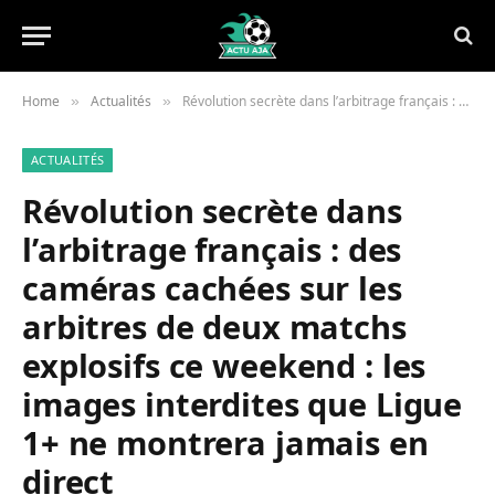
Home
Actualités
Révolution secrète dans l’arbitrage français : des caméras cachées sur les arbitres de deux matchs explosifs ce weekend : les images interdites que Ligue 1+ ne montrera jamais en direct
»
»
ACTUALITÉS
Révolution secrète dans
l’arbitrage français : des
caméras cachées sur les
arbitres de deux matchs
explosifs ce weekend : les
images interdites que Ligue
1+ ne montrera jamais en
direct