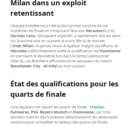
Milan dans un exploit
retentissant
L’équipe brésilienne a créé la plus grosse surprise de ces
huitièmes de finale en s’imposant face aux
Nerazzurri
(2-0).
Germán Cano
, l’attaquant argentin, a rapidement mis les siens
sur la bonne voie en ouvrant le score dès la 3e minute.
L’
Inter Milan
n’a jamais réussi à égaliser malgré ses efforts, et
Hércules
a définitivement scellé la qualification de
Fluminense
en inscrivant le deuxième but dans le temps additionnel
(90e+3). Les Brésiliens affronteront le vainqueur du match
Manchester City
–
Al-Hilal
au tour suivant.
État des qualifications pour les
quarts de finale
Cinq équipes ont rejoint les quarts de finale :
Chelsea
,
Palmeiras
,
PSG
,
Bayern Munich
et
Fluminense
. Les trois
derniers matchs des huitièmes détermineront les adversaires
restants pour compléter le tableau des quarts de finale.