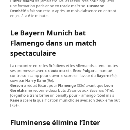
L’
Inter Miami
n’a jamais trouvé les ressources pour inquiéter
une formation parisienne en totale maîtrise.
Ousmane
Dembélé
a fait son retour après un mois d’absence en entrant
en jeu à la 61e minute.
Le Bayern Munich bat
Flamengo dans un match
spectaculaire
La rencontre entre les Brésiliens et les Allemands a tenu toutes
ses promesses avec
six buts
inscrits.
Enzo Pulgar
a marqué
contre son camp pour ouvrir le score en faveur du
Bayern
(6e),
suivi par
Harry Kane
(9e).
Gerson
a réduit l’écart pour
Flamengo
(33e) avant que
Leon
Goretzka
ne redonne deux buts d’avance aux Bavarois (41e).
Jorginho
a transformé un penalty pour Flamengo (55e) mais
Kane
a scellé la qualification munichoise avec son deuxième but
(73e).
Fluminense élimine l’Inter