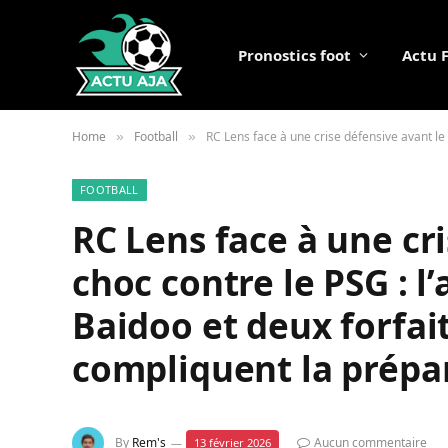
Pronostics foot
Actu 
Home
Football
RC Lens face à une crise défensive avant l
»
»
FOOTBALL
RC Lens face à une cr
choc contre le PSG : 
Baidoo et deux forfai
compliquent la prépa
By
Rem's
Aucun commentaire
13 février 2026