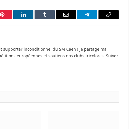
p
Pinterest
LinkedIn
Tumblr
Email
Telegram
Copy
Link
et supporter inconditionnel du SM Caen ! Je partage ma
pétitions européennes et soutiens nos clubs tricolores. Suivez
⚽