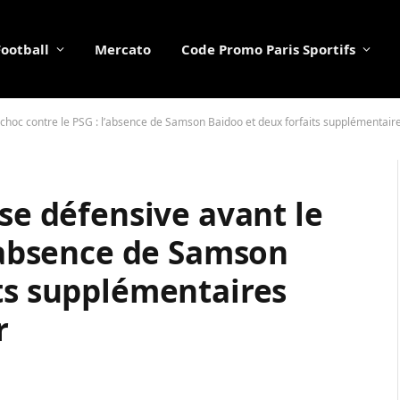
Football
Mercato
Code Promo Paris Sportifs
e choc contre le PSG : l’absence de Samson Baidoo et deux forfaits supplémentair
ise défensive avant le
l’absence de Samson
ts supplémentaires
r