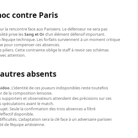
hoc contre Paris
ur la rencontre face aux Parisiens. Le défenseur ne sera pas
lité prive les
Sang et Or
d’un élément défensif important.
l’équipe technique. Les forfaits surviennent à un moment critique
olue pour compenser ces absences.
piliers. Cette contrainte oblige le staff à revoir ses schémas
avec attention.
s autres absents
aidoo
. L’identité de ces joueurs indisponibles reste toutefois
r de la composition lensoise.
es supporters et observateurs attendent des précisions sur ces
es spéculations avant le match.
ujet. Seule la confirmation des trois absences a filtré
effectif disponible.
fficultés. L’adaptation sera la clé face à un adversaire parisien
té de l’équipe artésienne.