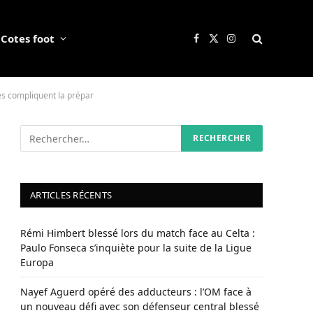
Cotes foot
Facebook
X
Instagram
(Twitter)
es compliquent la prépar
ARTICLES RÉCENTS
Rémi Himbert blessé lors du match face au Celta :
Paulo Fonseca s’inquiète pour la suite de la Ligue
Europa
Nayef Aguerd opéré des adducteurs : l’OM face à
un nouveau défi avec son défenseur central blessé