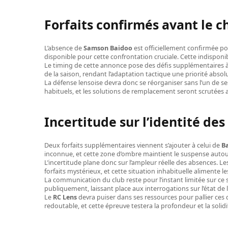
Forfaits confirmés avant le c
L’absence de
Samson Baidoo
est officiellement confirmée po
disponible pour cette confrontation cruciale. Cette indisponibi
Le timing de cette annonce pose des défis supplémentaires à 
de la saison, rendant l’adaptation tactique une priorité abs
La défense lensoise devra donc se réorganiser sans l’un de ses 
habituels, et les solutions de remplacement seront scrutées 
Incertitude sur l’identité de
Deux forfaits supplémentaires viennent s’ajouter à celui de
B
inconnue, et cette zone d’ombre maintient le suspense autou
L’incertitude plane donc sur l’ampleur réelle des absences. L
forfaits mystérieux, et cette situation inhabituelle alimente l
La communication du club reste pour l’instant limitée sur ce s
publiquement, laissant place aux interrogations sur l’état de l’
Le
RC Lens
devra puiser dans ses ressources pour pallier ces di
redoutable, et cette épreuve testera la profondeur et la solidi