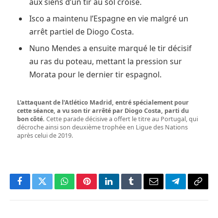
aux siens d’un tir au sol croisé.
Isco a maintenu l’Espagne en vie malgré un
arrêt partiel de Diogo Costa.
Nuno Mendes a ensuite marqué le tir décisif
au ras du poteau, mettant la pression sur
Morata pour le dernier tir espagnol.
L’attaquant de l’Atlético Madrid, entré spécialement pour
cette séance, a vu son tir arrêté par Diogo Costa, parti du
bon côté.
Cette parade décisive a offert le titre au Portugal, qui
décroche ainsi son deuxième trophée en Ligue des Nations
après celui de 2019.
Facebook
Twitter
WhatsApp
Pinterest
LinkedIn
Tumblr
Email
Telegram
Copy
Link