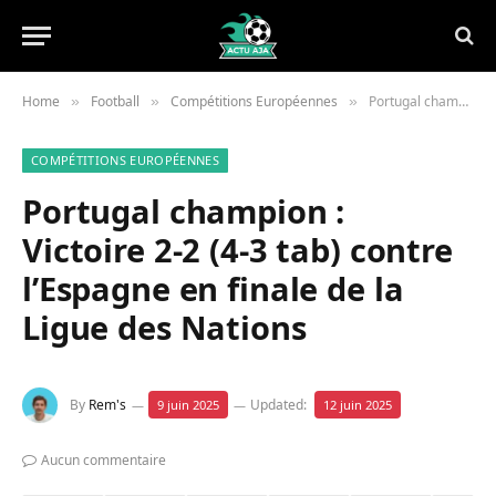
Home
Football
Compétitions Européennes
Portugal champion : Victoire 2-2 (4-3 tab) contre l’Espagne en finale de la Ligue des Nations
»
»
»
COMPÉTITIONS EUROPÉENNES
Portugal champion :
Victoire 2-2 (4-3 tab) contre
l’Espagne en finale de la
Ligue des Nations
By
Rem's
Updated:
9 juin 2025
12 juin 2025
Aucun commentaire