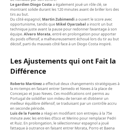
Le gardien Diogo Costa
a également joué un rôle clé, se
montrant solide durant les 120 minutes avant de briller lors des
tirs au but.
Du côté espagnol,
Martin Zubimendi
a ouvert le score avec
opportunisme, tandis que
Mikel Oyarzabal
a inscrit un but
technique juste avant la pause pour redonner l’avantage à son
équipe.
Alvaro Morata
, entré en prolongation pour apporter
du poids offensif, a malheureusement échoué lors du tir au but
décisif, parti du mauvais côté face à un Diogo Costa inspiré.
Les Ajustements qui ont Fait la
Différence
Roberto Martinez
a effectué deux changements stratégiques à
la mi-temps en faisant entrer Semedo et Neves à la place de
Conceiçao et Joao Neves. Ces modifications ont permis au
Portugal de solidifier son milieu de terrain et d’obtenir un
meilleur équilibre défensif, se traduisant par un contrôle accru
en seconde période.
Luis de la Fuente
a réagi en modifiant son entrejeu à la 75e
minute avec les entrées d’Isco et Merino pour remplacer Pedri
et Ruiz. En prolongation, le sélectionneur espagnol a joué
l’attaque à outrance en faisant entrer Morata, Porro et Baena