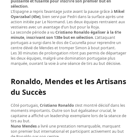
puissante et fusante pour inscrire son premier but en
sélection
.
L’Espagne a repris l’avantage juste avant la pause grâce à
Mikel
Oyarzabal (45e)
, bien servi par Pedri dans la surface après une
action initiée par Le Normand. Les deux équipes rentraient aux
vestiaires avec un avantage d’un but pour la Roja.
La seconde période a vu
Cristiano Ronaldo égaliser à la 61e
minute, inscrivant son 138e but en sélection
. L’attaquant
portugais a surgi dans le dos de Cucurella pour reprendre un
centre dévié de Mendes et tromper Simon à bout portant.
Les 30 minutes de prolongation n’ont pas permis de départager
les deux équipes, malgré une domination portugaise plus
marquée, ouvrant la voie à une séance de tirs au but décisive.
Ronaldo, Mendes et les Artisans
du Succès
Côté portugais,
Cristiano Ronaldo
s’est montré décisif dans les
moments importants. Outre son but égalisateur crucial, le
capitaine a affiché un leadership exemplaire lors de la séance de
tirs au but.
Nuno Mendes
a livré une prestation remarquable, marquant
son premier but international et participant activement au but
de Ronaldo par son centre.