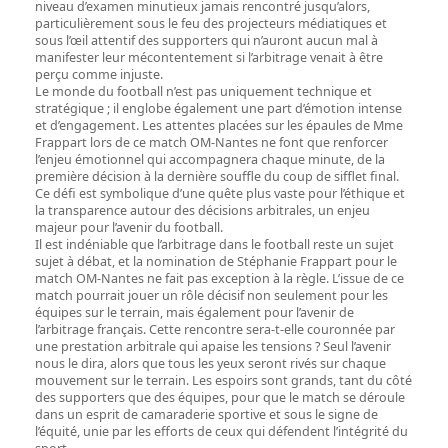
niveau d’examen minutieux jamais rencontré jusqu’alors,
particulièrement sous le feu des projecteurs médiatiques et
sous l’œil attentif des supporters qui n’auront aucun mal à
manifester leur mécontentement si l’arbitrage venait à être
perçu comme injuste.
Le monde du football n’est pas uniquement technique et
stratégique ; il englobe également une part d’émotion intense
et d’engagement. Les attentes placées sur les épaules de Mme
Frappart lors de ce match OM-Nantes ne font que renforcer
l’enjeu émotionnel qui accompagnera chaque minute, de la
première décision à la dernière souffle du coup de sifflet final.
Ce défi est symbolique d’une quête plus vaste pour l’éthique et
la transparence autour des décisions arbitrales, un enjeu
majeur pour l’avenir du football.
Il est indéniable que l’arbitrage dans le football reste un sujet
sujet à débat, et la nomination de Stéphanie Frappart pour le
match OM-Nantes ne fait pas exception à la règle. L’issue de ce
match pourrait jouer un rôle décisif non seulement pour les
équipes sur le terrain, mais également pour l’avenir de
l’arbitrage français. Cette rencontre sera-t-elle couronnée par
une prestation arbitrale qui apaise les tensions ? Seul l’avenir
nous le dira, alors que tous les yeux seront rivés sur chaque
mouvement sur le terrain. Les espoirs sont grands, tant du côté
des supporters que des équipes, pour que le match se déroule
dans un esprit de camaraderie sportive et sous le signe de
l’équité, unie par les efforts de ceux qui défendent l’intégrité du