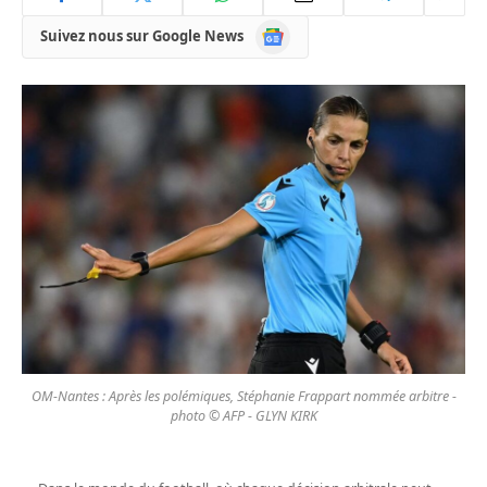
Google
Suivez nous sur Google News
News
OM-Nantes : Après les polémiques, Stéphanie Frappart nommée arbitre -
photo © AFP - GLYN KIRK