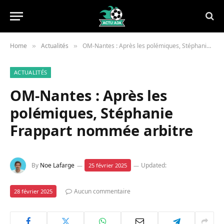
Home
Actualités
OM-Nantes : Après les polémiques, Stéphanie Frappart nommée arbitre
»
»
ACTUALITÉS
OM-Nantes : Après les
polémiques, Stéphanie
Frappart nommée arbitre
By
Noe Lafarge
Updated:
25 février 2025
Aucun commentaire
28 février 2025