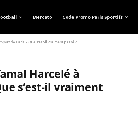
Football
Mercato
Code Promo Paris Sportifs
oport de Paris – Que s’est-il vraiment passé ?
Yamal Harcelé à
Que s’est-il vraiment