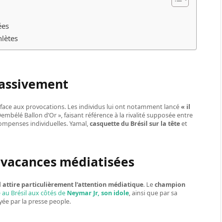
ées
hlètes
massivement
face aux provocations. Les individus lui ont notamment lancé
« il
embélé Ballon d’Or », faisant référence à la rivalité supposée entre
écompenses individuelles. Yamal,
casquette du Brésil sur la tête
et
s vacances médiatisées
attire particulièrement l’attention médiatique
. Le
champion
 au Brésil aux côtés de
Neymar Jr, son idole
, ainsi que par sa
ée par la presse people.