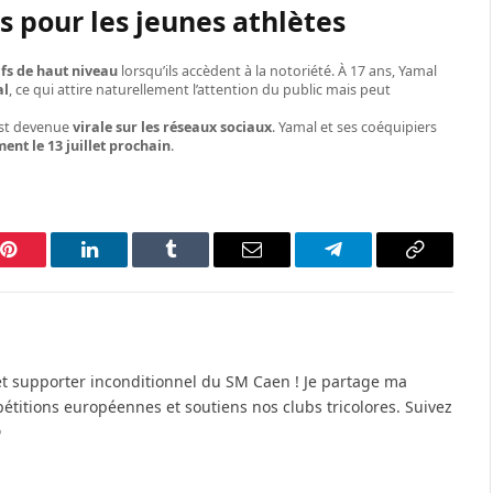
es pour les jeunes athlètes
ifs de haut niveau
lorsqu’ils accèdent à la notoriété. À 17 ans, Yamal
al
, ce qui attire naturellement l’attention du public mais peut
 est devenue
virale sur les réseaux sociaux
. Yamal et ses coéquipiers
ment le 13 juillet prochain
.
p
Pinterest
LinkedIn
Tumblr
Email
Telegram
Copy
Link
et supporter inconditionnel du SM Caen ! Je partage ma
pétitions européennes et soutiens nos clubs tricolores. Suivez
⚽