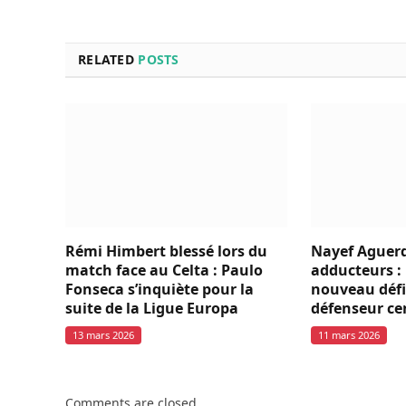
RELATED
POSTS
Rémi Himbert blessé lors du
Nayef Aguerd
match face au Celta : Paulo
adducteurs : 
Fonseca s’inquiète pour la
nouveau défi
suite de la Ligue Europa
défenseur ce
13 mars 2026
11 mars 2026
Comments are closed.