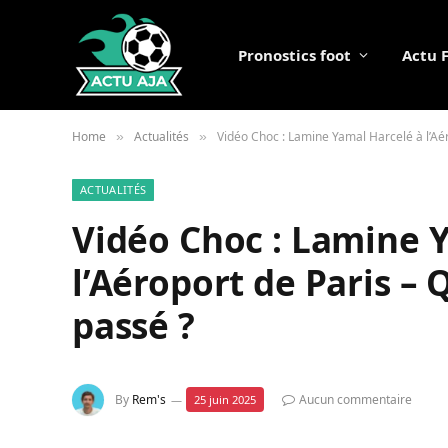
Pronostics foot
Actu 
Home
Actualités
Vidéo Choc : Lamine Yamal Harcelé à l’Aér
»
»
ACTUALITÉS
Vidéo Choc : Lamine 
l’Aéroport de Paris – 
passé ?
By
Rem's
Aucun commentaire
25 juin 2025