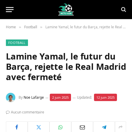
Home
Football
Lamine Yamal, le futur du Barça, rejette le Real Madrid avec fermeté
»
»
FOOTBALL
Lamine Yamal, le futur du
Barça, rejette le Real Madrid
avec fermeté
By
Noe Lafarge
Updated:
2 juin 2025
12 juin 2025
Aucun commentaire