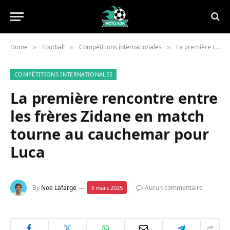
Home
Football
Compétitions internationales
La première rencontre entre les frères Zidane en match tourne au cauchemar pour Luca
»
»
»
COMPÉTITIONS INTERNATIONALES
La première rencontre entre
les frères Zidane en match
tourne au cauchemar pour
Luca
By
Noe Lafarge
Aucun commentaire
3 mars 2025