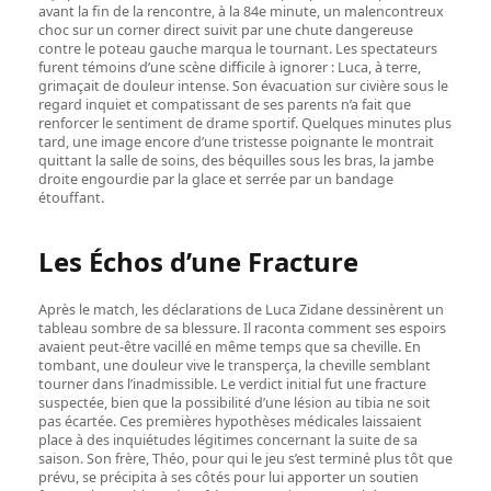
avant la fin de la rencontre, à la 84e minute, un malencontreux
choc sur un corner direct suivit par une chute dangereuse
contre le poteau gauche marqua le tournant. Les spectateurs
furent témoins d’une scène difficile à ignorer : Luca, à terre,
grimaçait de douleur intense. Son évacuation sur civière sous le
regard inquiet et compatissant de ses parents n’a fait que
renforcer le sentiment de drame sportif. Quelques minutes plus
tard, une image encore d’une tristesse poignante le montrait
quittant la salle de soins, des béquilles sous les bras, la jambe
droite engourdie par la glace et serrée par un bandage
étouffant.
Les Échos d’une Fracture
Après le match, les déclarations de Luca Zidane dessinèrent un
tableau sombre de sa blessure. Il raconta comment ses espoirs
avaient peut-être vacillé en même temps que sa cheville. En
tombant, une douleur vive le transperça, la cheville semblant
tourner dans l’inadmissible. Le verdict initial fut une fracture
suspectée, bien que la possibilité d’une lésion au tibia ne soit
pas écartée. Ces premières hypothèses médicales laissaient
place à des inquiétudes légitimes concernant la suite de sa
saison. Son frère, Théo, pour qui le jeu s’est terminé plus tôt que
prévu, se précipita à ses côtés pour lui apporter un soutien