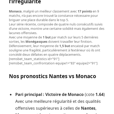
l’irrégularité
Monaco
, malgré un meilleur classement avec
17 points
en 9
matchs, n’a pas encore trouvé la constance nécessaire pour
briguer une place durable dans le top 5.
Leur série récente, composée de quatre nuls consécutifs suivis
d’une victoire, montre une certaine solidité mais également des
lacunes offensives.
Avec une moyenne de
1 but
par match sur leurs 5 dernières
sorties, les
Monégasques
doivent travailler leur finition.
Défensivement, leur moyenne de
1,5 but
encaissé par match
souligne une fragilité, particulièrement à l’extérieur où ils ont
concédé deux défaites en quatre déplacements.
[remsbet_team_statistics id="91"]
[remsbet_team_confrontation equipe1="83" equipe2="91"]
Nos pronostics Nantes vs Monaco
Pari principal : Victoire de Monaco
(cote
1.64
)
Avec une meilleure régularité et des qualités
offensives supérieures à celles de
Nantes
,