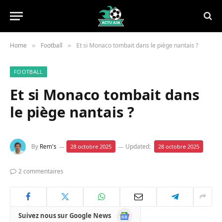
Home
Football
Et si Monaco tombait dans le piège nantais ?
»
»
FOOTBALL
Et si Monaco tombait dans
le piège nantais ?
By
Rem's
Updated:
28 octobre 2025
28 octobre 2025
2 commentaires
Google
Suivez nous sur Google News