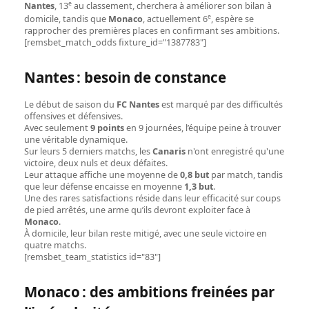
e
Nantes
, 13
au classement, cherchera à améliorer son bilan à
e
domicile, tandis que
Monaco
, actuellement 6
, espère se
rapprocher des premières places en confirmant ses ambitions.
[remsbet_match_odds fixture_id="1387783"]
Nantes : besoin de constance
Le début de saison du
FC Nantes
est marqué par des difficultés
offensives et défensives.
Avec seulement
9 points
en 9 journées, l’équipe peine à trouver
une véritable dynamique.
Sur leurs 5 derniers matchs, les
Canaris
n'ont enregistré qu'une
victoire, deux nuls et deux défaites.
Leur attaque affiche une moyenne de
0,8 but
par match, tandis
que leur défense encaisse en moyenne
1,3 but
.
Une des rares satisfactions réside dans leur efficacité sur coups
de pied arrêtés, une arme qu’ils devront exploiter face à
Monaco
.
À domicile, leur bilan reste mitigé, avec une seule victoire en
quatre matchs.
[remsbet_team_statistics id="83"]
Monaco : des ambitions freinées par