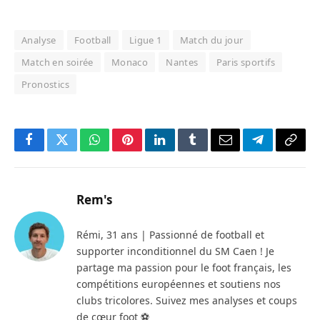
Analyse
Football
Ligue 1
Match du jour
Match en soirée
Monaco
Nantes
Paris sportifs
Pronostics
Facebook
Twitter
WhatsApp
Pinterest
LinkedIn
Tumblr
Email
Telegram
Copy
Link
Rem's
Rémi, 31 ans | Passionné de football et
supporter inconditionnel du SM Caen ! Je
partage ma passion pour le foot français, les
compétitions européennes et soutiens nos
clubs tricolores. Suivez mes analyses et coups
de cœur foot ⚽