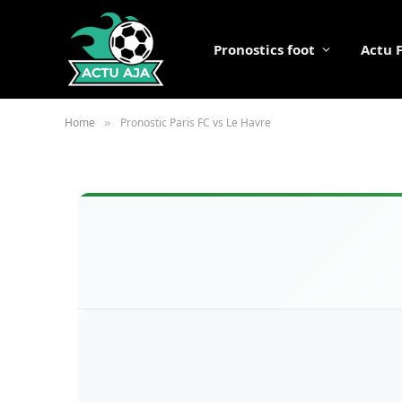
Pronostics foot
Actu 
Home
Pronostic Paris FC vs Le Havre
»