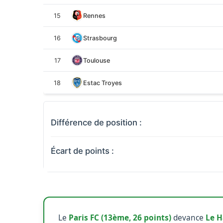
15
Rennes
16
Strasbourg
17
Toulouse
18
Estac Troyes
Différence de position :
Écart de points :
Le
Paris FC (13ème, 26 points)
devance
Le H