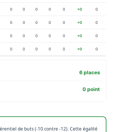
0
0
0
0
0
+0
0
0
0
0
0
0
+0
0
0
0
0
0
0
+0
0
0
0
0
0
0
+0
0
6 places
0 point
entiel de buts (-10 contre -12). Cette égalité