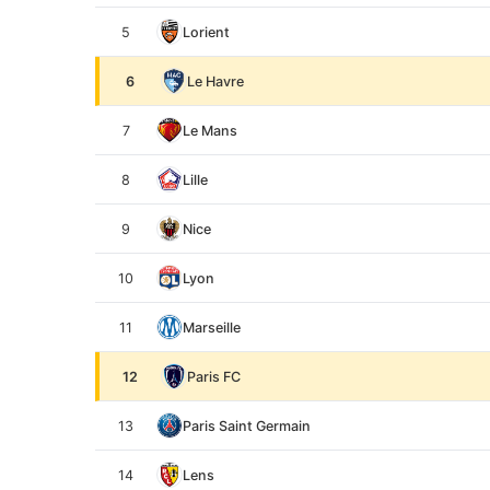
5
Lorient
6
Le Havre
7
Le Mans
8
Lille
9
Nice
10
Lyon
11
Marseille
12
Paris FC
13
Paris Saint Germain
14
Lens