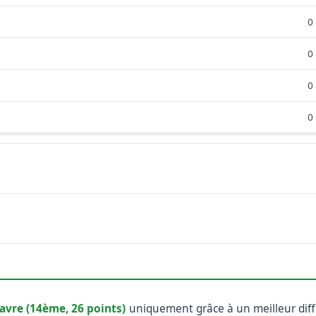
0
0
0
0
avre (14ème, 26 points)
uniquement grâce à un meilleur différ