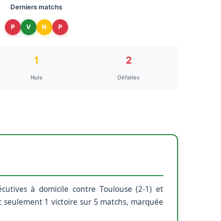
Derniers matchs
P
V
N
P
1
2
Nuls
Défaites
utives à domicile contre Toulouse (2-1) et
vec seulement 1 victoire sur 5 matchs, marquée