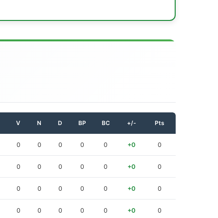
V
N
D
BP
BC
+/-
Pts
0
0
0
0
0
+0
0
0
0
0
0
0
+0
0
0
0
0
0
0
+0
0
0
0
0
0
0
+0
0