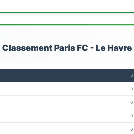
Classement Paris FC - Le Havre
J
0
0
0
0