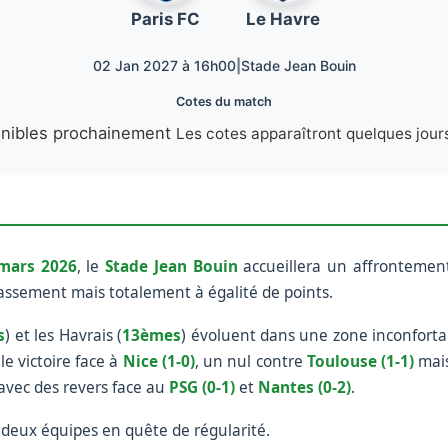
Paris FC
Le Havre
02 Jan 2027 à 16h00
|
Stade Jean Bouin
Cotes du match
onibles prochainement
Les cotes apparaîtront quelques jour
mars 2026
, le
Stade Jean Bouin
accueillera un affrontement
assement mais totalement à égalité de points.
s
) et les Havrais (
13èmes
) évoluent dans une zone inconfortab
le victoire face à
Nice (1-0)
, un nul contre
Toulouse (1-1)
mais
avec des revers face au
PSG (0-1)
et
Nantes (0-2)
.
 deux équipes en quête de régularité.