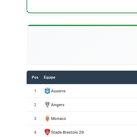
Pos
Équipe
1
Auxerre
2
Angers
3
Monaco
4
Stade Brestois 29