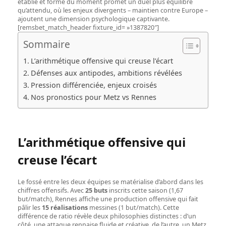
établie et forme du moment promet un duel plus équilibré
qu’attendu, où les enjeux divergents – maintien contre Europe –
ajoutent une dimension psychologique captivante.
[remsbet_match_header fixture_id= »1387820″]
Sommaire
L’arithmétique offensive qui creuse l’écart
Défenses aux antipodes, ambitions révélées
Pression différenciée, enjeux croisés
Nos pronostics pour Metz vs Rennes
L’arithmétique offensive qui
creuse l’écart
Le fossé entre les deux équipes se matérialise d’abord dans les
chiffres offensifs. Avec
25 buts
inscrits cette saison (1,67
but/match), Rennes affiche une production offensive qui fait
pâlir les
15 réalisations
messines (1 but/match). Cette
différence de ratio révèle deux philosophies distinctes : d’un
côté, une attaque rennaise fluide et créative, de l’autre, un Metz