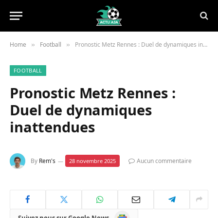
Home
Football
Pronostic Metz Rennes : Duel de dynamiques inattendues
»
»
FOOTBALL
Pronostic Metz Rennes :
Duel de dynamiques
inattendues
By
Rem's
Aucun commentaire
28 novembre 2025
Google