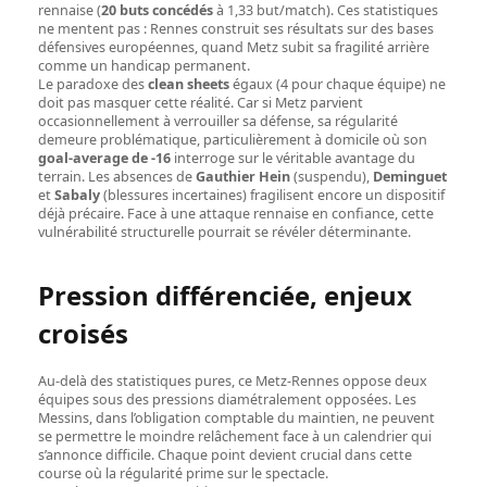
rennaise (
20 buts concédés
à 1,33 but/match). Ces statistiques
ne mentent pas : Rennes construit ses résultats sur des bases
défensives européennes, quand Metz subit sa fragilité arrière
comme un handicap permanent.
Le paradoxe des
clean sheets
égaux (4 pour chaque équipe) ne
doit pas masquer cette réalité. Car si Metz parvient
occasionnellement à verrouiller sa défense, sa régularité
demeure problématique, particulièrement à domicile où son
goal-average de -16
interroge sur le véritable avantage du
terrain. Les absences de
Gauthier Hein
(suspendu),
Deminguet
et
Sabaly
(blessures incertaines) fragilisent encore un dispositif
déjà précaire. Face à une attaque rennaise en confiance, cette
vulnérabilité structurelle pourrait se révéler déterminante.
Pression différenciée, enjeux
croisés
Au-delà des statistiques pures, ce Metz-Rennes oppose deux
équipes sous des pressions diamétralement opposées. Les
Messins, dans l’obligation comptable du maintien, ne peuvent
se permettre le moindre relâchement face à un calendrier qui
s’annonce difficile. Chaque point devient crucial dans cette
course où la régularité prime sur le spectacle.