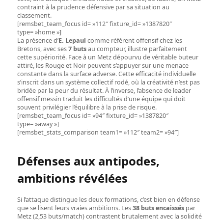
contraint à la prudence défensive par sa situation au
classement.
[remsbet_team_focus id= »112″ fixture_id= »1387820″
type= »home »]
La présence d’
E. Lepaul
comme référent offensif chez les
Bretons, avec ses
7 buts
au compteur, illustre parfaitement
cette supériorité. Face à un Metz dépourvu de véritable buteur
attiré, les Rouge et Noir peuvent s’appuyer sur une menace
constante dans la surface adverse. Cette efficacité individuelle
s’inscrit dans un système collectif rodé, où la créativité n’est pas
bridée par la peur du résultat. À l’inverse, l’absence de leader
offensif messin traduit les difficultés d’une équipe qui doit
souvent privilégier l’équilibre à la prise de risque.
[remsbet_team_focus id= »94″ fixture_id= »1387820″
type= »away »]
[remsbet_stats_comparison team1= »112″ team2= »94″]
Défenses aux antipodes,
ambitions révélées
Si l’attaque distingue les deux formations, c’est bien en défense
que se lisent leurs vraies ambitions. Les
38 buts encaissés
par
Metz (2,53 buts/match) contrastent brutalement avec la solidité