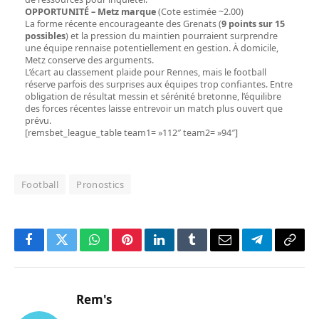
OPPORTUNITÉ – Metz marque
(Cote estimée ~2.00)
La forme récente encourageante des Grenats (
9 points sur 15
possibles
) et la pression du maintien pourraient surprendre
une équipe rennaise potentiellement en gestion. À domicile,
Metz conserve des arguments.
L’écart au classement plaide pour Rennes, mais le football
réserve parfois des surprises aux équipes trop confiantes. Entre
obligation de résultat messin et sérénité bretonne, l’équilibre
des forces récentes laisse entrevoir un match plus ouvert que
prévu.
[remsbet_league_table team1= »112″ team2= »94″]
Football
Pronostics
Facebook
Twitter
WhatsApp
Pinterest
LinkedIn
Tumblr
Email
Telegram
Copy
Link
Rem's