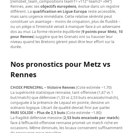
[remsbet_team_compositions team1= »112″ team2= »94″]
Rennes, avec ses
objectifs européens
, évolue dans un registre
différent. La
qualification en Ligue Europa
reste accessible,
mais sans urgence immédiate. Cette relative sérénité peut
constituer un avantage – moins de crispation, plus de fluidité –
ou un piège si l’intensité venait à manquer face à un adversaire
dos au mur. La forme récente équilibrée (
9 points pour Metz, 10
pour Rennes
) suggère que les Grenats ont su hausser leur
niveau quand les Bretons gèrent peut-être leur effort sur la
durée.
Nos pronostics pour Metz vs
Rennes
CHOIX PRINCIPAL – Victoire Rennes
(Cote estimée ~1.70)
La supériorité statistique rennaise, tant offensive (1,67 vs 1
but/match) que défensive (1,33 vs 2,53 buts encaissés/match),
conjuguée à la présence de Lepaul en pointe, dessine un
scénario logique. L’écart de qualité devrait finir par parler.
PARI SOLIDE – Plus de 2,5 buts
(Cote estimée ~1.80)
La fragilité défensive messine (
2,53 buts encaissés par match
)
face à l’efficacité offensive rennaise promet un match riche en
occasions. Même diminués, les locaux conservent suffisamment
de ressources pour inquiéter.