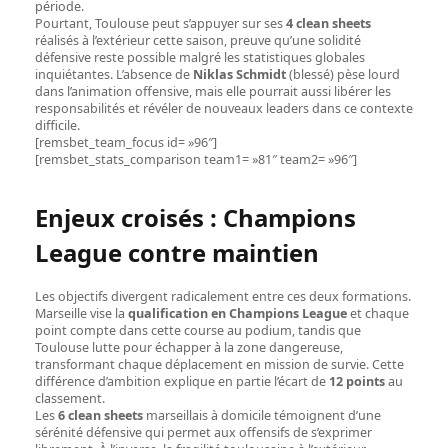
période.
Pourtant, Toulouse peut s’appuyer sur ses
4 clean sheets
réalisés à l’extérieur cette saison, preuve qu’une solidité
défensive reste possible malgré les statistiques globales
inquiétantes. L’absence de
Niklas Schmidt
(blessé) pèse lourd
dans l’animation offensive, mais elle pourrait aussi libérer les
responsabilités et révéler de nouveaux leaders dans ce contexte
difficile.
[remsbet_team_focus id= »96″]
[remsbet_stats_comparison team1= »81″ team2= »96″]
Enjeux croisés : Champions
League contre maintien
Les objectifs divergent radicalement entre ces deux formations.
Marseille vise la
qualification en Champions League
et chaque
point compte dans cette course au podium, tandis que
Toulouse lutte pour échapper à la zone dangereuse,
transformant chaque déplacement en mission de survie. Cette
différence d’ambition explique en partie l’écart de
12 points
au
classement.
Les
6 clean sheets
marseillais à domicile témoignent d’une
sérénité défensive qui permet aux offensifs de s’exprimer