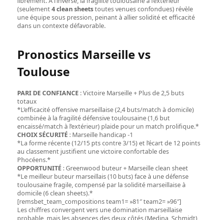
librement. À l’inverse, la fragilité toulousaine à l’extérieur
(seulement
4 clean sheets
toutes venues confondues) révèle
une équipe sous pression, peinant à allier solidité et efficacité
dans un contexte défavorable.
Pronostics Marseille vs
Toulouse
PARI DE CONFIANCE
: Victoire Marseille + Plus de 2,5 buts
totaux
*L’efficacité offensive marseillaise (2,4 buts/match à domicile)
combinée à la fragilité défensive toulousaine (1,6 but
encaissé/match à l’extérieur) plaide pour un match prolifique.*
CHOIX SÉCURITÉ
: Marseille handicap -1
*La forme récente (12/15 pts contre 3/15) et l’écart de 12 points
au classement justifient une victoire confortable des
Phocéens.*
OPPORTUNITÉ
: Greenwood buteur + Marseille clean sheet
*Le meilleur buteur marseillais (10 buts) face à une défense
toulousaine fragile, compensé par la solidité marseillaise à
domicile (6 clean sheets).*
[remsbet_team_compositions team1= »81″ team2= »96″]
Les chiffres convergent vers une domination marseillaise
probable, mais les absences des deux côtés (Medina, Schmidt)