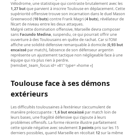
Vélodrome, une statistique qui contraste brutalement avec les
1,27 but
que parvient à inscrire Toulouse en déplacement. Cette
supériorité offensive trouve son incarnation dans le duel Mason
Greenwood (
10 buts
) contre Frank Magri (
4 buts
), révélateur de
l’écart de niveau entre les deux attaques.
Malgré cette domination offensive, Marseille devra composer
sans
Facundo Medina
, suspendu, ce qui pourrait offrir une
ouverture à des Toulousains en quête de rachat. Car si l’OM
affiche une solidité défensive remarquable à domicile (
0,93 but
encaissé
par match), l’absence de son défenseur argentin
représente un ajustement tactique non négligeable face à une
équipe qui n’a plus rien à perdre.
[remsbet_team_focus id= »81″ type= »home »]
Toulouse face à ses démons
extérieurs
Les difficultés toulousaines à l’extérieur s’accumulent de
manière préoccupante :
1,6 but encaissé
par match loin de
leurs bases, une fragilité défensive qui s’ajoute à leurs
problèmes offensifs. La forme récente illustre parfaitement
cette spirale négative avec seulement
3 points
pris sur les 15
derniers possibles, quand Marseille en récoltait
12
sur la même