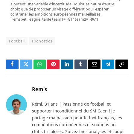
ajoutent une variable d’incertitude. Toulouse n’aura d’autre
choix que de proposer un visage différent pour espérer
contrarier les ambitions européennes marseillaises.
[remsbet_league_table team1= »81″ team2= »96″]
Football
Pronostics
Facebook
Twitter
WhatsApp
Pinterest
LinkedIn
Tumblr
Email
Telegram
Copy
Link
Rem's
Rémi, 31 ans | Passionné de football et
supporter inconditionnel du SM Caen ! Je
partage ma passion pour le foot français, les
compétitions européennes et soutiens nos
clubs tricolores. Suivez mes analyses et coups