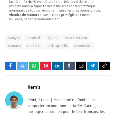
face à un
Paris FC
en quête de stabilité. La clé de ce duel
résidera dans la capacité des visiteurs à contenir l’attaque
monégasque tout en exploitant leurs maigres opportunités.
Victoire de Monaco
reste le choix privilégié ici. Comme
toujours, pariez raisonnablement.
Analyse
Football
Ligue 1
Match du jour
Monaco
Paris FC
Paris sportifs
Pronostics
Facebook
Twitter
WhatsApp
Pinterest
LinkedIn
Tumblr
Email
Telegram
Copy
Link
Rem's
Rémi, 31 ans | Passionné de football et
supporter inconditionnel du SM Caen ! Je
partage ma passion pour le foot français, les