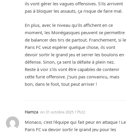
ils vont gérer les vagues offensives. S'ils arrivent
pas à bloquer les assauts, ça risque de faire mal.
En plus, avec le niveau qu'ils affichent en ce
moment, les Monégasques peuvent se permettre
de balancer des tirs de partout. Franchement, si le
Paris FC veut espérer quelque chose, ils vont
devoir sortir le grand jeu et serrer les boulons en
défense. Sinon, ça sent la défaite à plein nez.
Reste à voir s'ils vont être capables de contenir
cette furie offensive. J'suis pas convaincu, mais
bon, dans le foot, tout peut arriver !
Hamza
on
31 octobre 2025 17h22
Monaco, c'est l'équipe qui fait peur en attaque ! Le
Paris FC va devoir sortir le grand jeu pour les