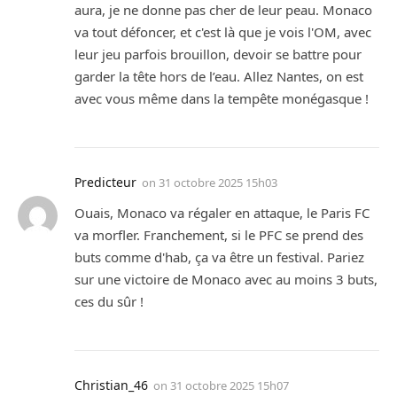
aura, je ne donne pas cher de leur peau. Monaco
va tout défoncer, et c'est là que je vois l'OM, avec
leur jeu parfois brouillon, devoir se battre pour
garder la tête hors de l’eau. Allez Nantes, on est
avec vous même dans la tempête monégasque !
Predicteur
on
31 octobre 2025 15h03
Ouais, Monaco va régaler en attaque, le Paris FC
va morfler. Franchement, si le PFC se prend des
buts comme d'hab, ça va être un festival. Pariez
sur une victoire de Monaco avec au moins 3 buts,
ces du sûr !
Christian_46
on
31 octobre 2025 15h07