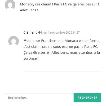
Monaco, ces chaud ! Paris FC va galérer, ces sûr !
Allez Lens !
Clément_44
on
1 novembre 2025 9h27
@ballonor Franchement, Monaco est en forme,
c'est clair, mais ne sous-estime pas le Paris FC.
Ça va être serré ! Allez Lens, mais attention à la
surprise !