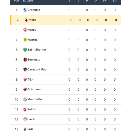
Pos
Équipe
J
V
N
D
BP
BC
+/-
1
0
0
0
0
0
0
+0
Grenoble
2
0
0
0
0
0
0
+0
Metz
3
0
0
0
0
0
0
+0
Nancy
4
0
0
0
0
0
0
+0
Nantes
5
0
0
0
0
0
0
+0
Saint Etienne
6
0
0
0
0
0
0
+0
Boulogne
7
0
0
0
0
0
0
+0
Clermont Foot
8
0
0
0
0
0
0
+0
Dijon
9
0
0
0
0
0
0
+0
Guingamp
10
0
0
0
0
0
0
+0
Montpellier
11
0
0
0
0
0
0
+0
Reims
12
0
0
0
0
0
0
+0
Laval
13
0
0
0
0
0
0
+0
PAU