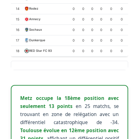
14
0
0
0
0
0
0
+0
Rodez
15
0
0
0
0
0
0
+0
Annecy
16
0
0
0
0
0
0
+0
Sochaux
17
0
0
0
0
0
0
+0
Dunkerque
18
0
0
0
0
0
0
+0
RED Star FC 93
Metz occupe la 18ème position avec
seulement 13 points
en 25 matchs, se
trouvant en zone de relégation avec un
différentiel catastrophique de -34.
Toulouse évolue en 12ème position avec
31 points
, affichant un différentiel positif