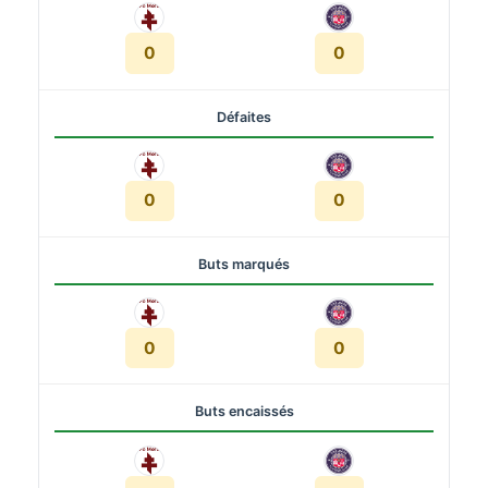
0
0
Défaites
0
0
Buts marqués
0
0
Buts encaissés